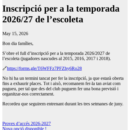
Inscripció per a la temporada
2026/27 de l’escoleta
May 15, 2026
Bon dia famílies,
S’obre el full d’inscripció per a la temporada 2026/2027 de
l’escoleta (jugadores nascudes al 2015, 2016, 2017 i 2018).
🔗
https://forms.gle/T6WFFz7PFZhy6Ro28
No hi ha un termini tancat per fer la inscripció, ja que estarà oberta
fins a exhaurir places. Tot i això, recomanem fer-la tan aviat com
pugueu, per tal que des del club puguem fer una bona previsió i
organitzar-nos correctament.
Recordeu que seguirem entrenant durant les tres setmanes de juny.
Navegación
Proves d’accés 2026-2027
Nova opció disponible !